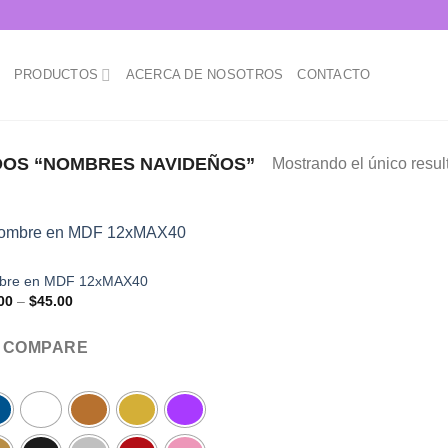
.
PRODUCTOS
ACERCA DE NOSOTROS
CONTACTO
OS “NOMBRES NAVIDEÑOS”
Mostrando el único resul
bre en MDF 12xMAX40
Price
00
–
$
45.00
range:
$40.00
through
COMPARE
$45.00