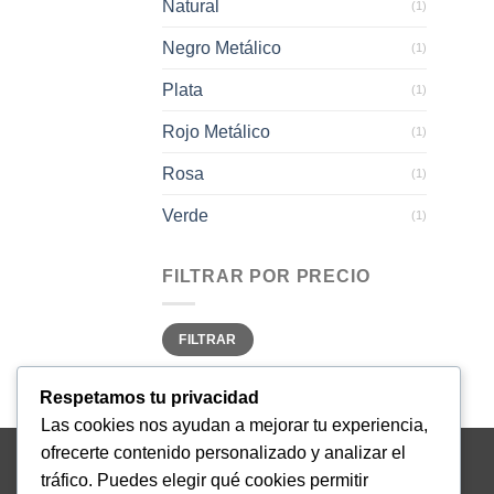
Natural
(1)
Negro Metálico
(1)
Plata
(1)
Rojo Metálico
(1)
Rosa
(1)
Verde
(1)
FILTRAR POR PRECIO
Precio
Precio
FILTRAR
mínimo
máximo
Respetamos tu privacidad
Las cookies nos ayudan a mejorar tu experiencia,
ofrecerte contenido personalizado y analizar el
ABOUT US
tráfico. Puedes elegir qué cookies permitir