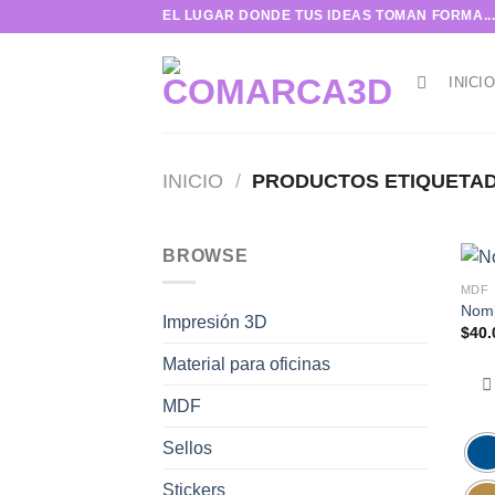
Skip
EL LUGAR DONDE TUS IDEAS TOMAN FORMA..
to
content
INICIO
INICIO
/
PRODUCTOS ETIQUETAD
BROWSE
MDF
Nom
Impresión 3D
$
40.
Material para oficinas
MDF
Sellos
Stickers