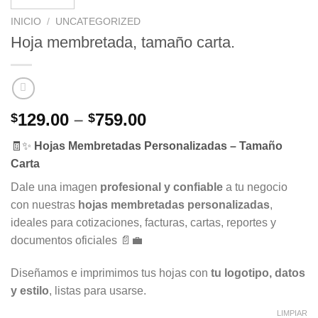
INICIO
/
UNCATEGORIZED
Hoja membretada, tamaño carta.
Price
129.00
–
759.00
$
$
range:
🧾✨
Hojas Membretadas Personalizadas – Tamaño
$129.00
Carta
through
$759.00
Dale una imagen
profesional y confiable
a tu negocio
con nuestras
hojas membretadas personalizadas
,
ideales para cotizaciones, facturas, cartas, reportes y
documentos oficiales 📄💼
Diseñamos e imprimimos tus hojas con
tu logotipo, datos
y estilo
, listas para usarse.
LIMPIAR